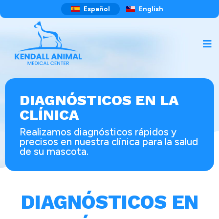
Español
English
DIAGNÓSTICOS EN LA
CLÍNICA
Realizamos diagnósticos rápidos y
precisos en nuestra clínica para la salud
de su mascota.
DIAGNÓSTICOS EN