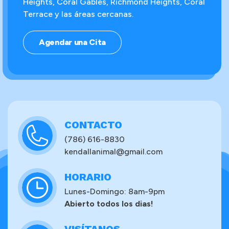
Heights, Coral Gables, Richmond Heights, Coral
Terrace y las áreas cercanas.
Agendar una Cita
CONTACTO
(786) 616-8830
kendallanimal@gmail.com
HORARIO
Lunes-Domingo: 8am-9pm
Abierto todos los dias!